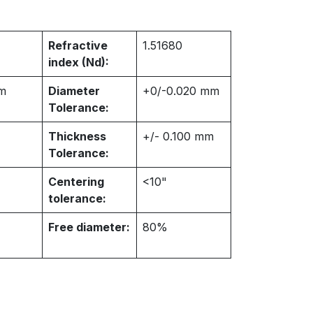
Refractive
1.51680
index (Nd):
m
Diameter
+0/-0.020 mm
Tolerance:
Thickness
+/- 0.100 mm
Tolerance:
Centering
<10"
tolerance:
Free diameter:
80%