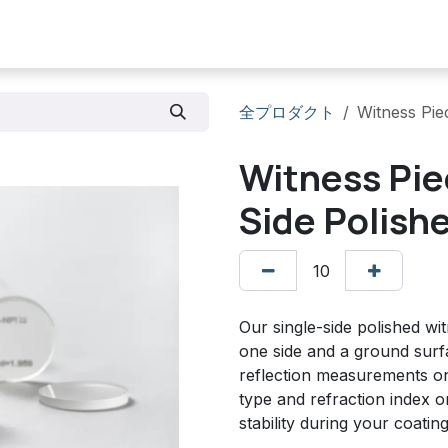
製品
サービス
在庫リスト
お問い合わせ
全プロダクト
Witness Pie
Witness Pie
Side Polish
Our single-side polished wi
one side and a ground surf
reflection measurements on
type and refraction index 
stability during your coatin