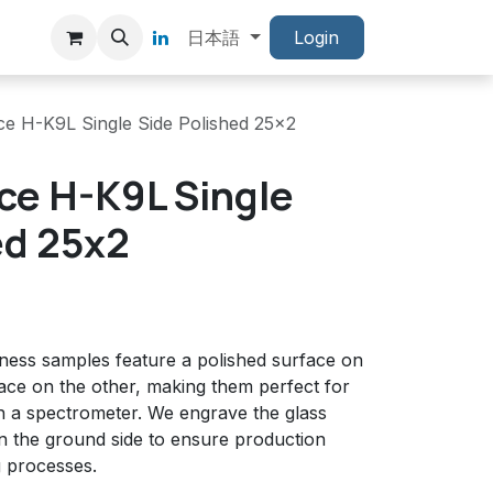
日本語
Login
ce H-K9L Single Side Polished 25x2
ce H-K9L Single
ed 25x2
tness samples feature a polished surface on
ace on the other, making them perfect for
 a spectrometer. We engrave the glass
on the ground side to ensure production
g processes.