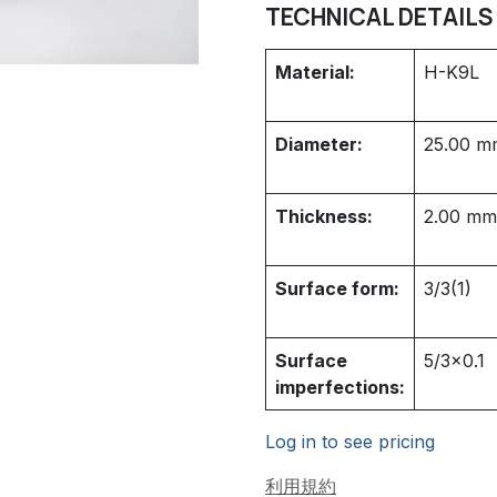
TECHNICAL DETAILS
Material:
H-K9L
Diameter:
25.00
m
Thickness:
2.00
mm
Surface form:
3/3(1)
Surface
5/3x0.1
imperfections:
Log in to see pricing
利用規約