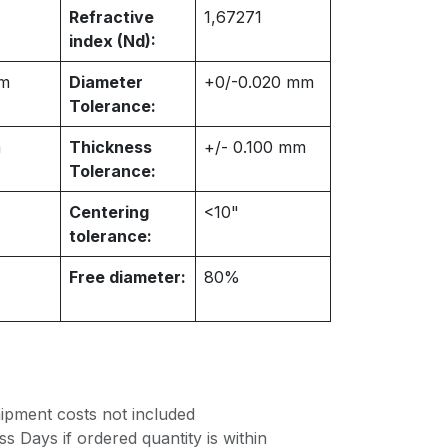
Refractive
1,67271
index (Nd):
m
Diameter
+0/-0.020 mm
Tolerance:
m
Thickness
+/- 0.100 mm
Tolerance:
Centering
<10"
tolerance:
Free diameter:
80%
ipment costs not included
s Days if ordered quantity is within