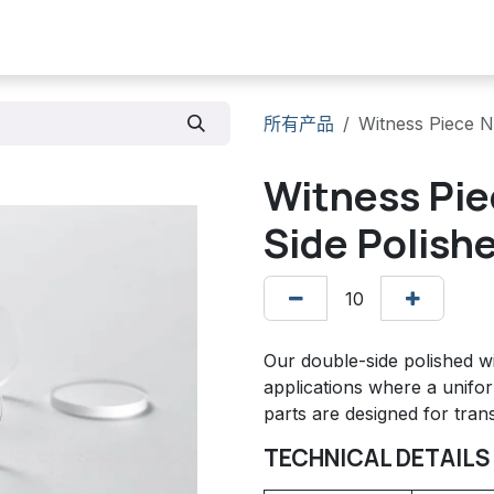
产品
​范围
库存清单
联系我们
所有产品
Witness Piece N
Witness Pie
Side Polish
Our double-side polished w
applications where a unifor
parts are designed for tra
TECHNICAL DETAILS