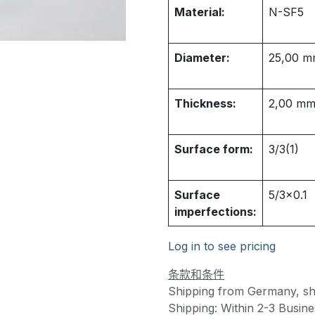
Material:
N-SF5
Diameter:
25,00
m
Thickness:
2,00
m
Surface form:
3/3(1)
Surface
5/3x0.1
imperfections:
Log in to see pricing
条款和条件
Shipping from Germany, sh
Shipping: Within 2-3 Busines